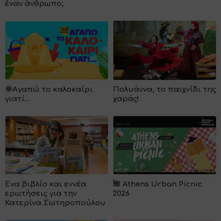
έναν άνθρωπο;
🌞​Αγαπώ το καλοκαίρι
Πολυάννα, το παιχνίδι της
γιατί...
χαράς!
Ένα βιβλίο και εννέα
🌺 Athens Urban Picnic
ερωτήσεις για την
2026
Κατερίνα Σωτηροπούλου