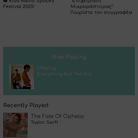
🎃 Kids Radio Spooky
"Επιχείρηση
Festival 2025!
Μικροράπτορας":
Γνωρίστε τον συγγραφέα
Now Playing
Missing
Everything But The Girl
Recently Played
The Fate Of Ophelia
Taylor Swift