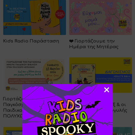
Kids Radio Παράσταση
❤️ Γιορτάζουμε την
Ημέρα της Μητέρας
Γιορτάζουμε την
ΔΙΑΓΩΝΙΣΜΟΣ: "Ο
Παγκόσμια Ημέρα
Καπετάν Τερηδονίξ & οι
Παιδικού Βιβλίου στον
Ιππότες της Στρογγυλής
ΠΟΛΥΧΩΡΟ ΜΕΤΑΙΧΜΙΟ
Βούρτσας"