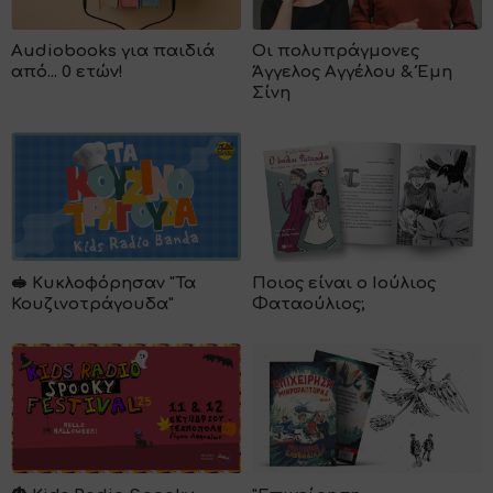
Αudiobooks για παιδιά
Οι πολυπράγμονες
από... 0 ετών!
Άγγελος Αγγέλου & Έμη
Σίνη
🥪 Kυκλοφόρησαν "Τα
Ποιος είναι ο Ιούλιος
Κουζινοτράγουδα"
Φαταούλιος;