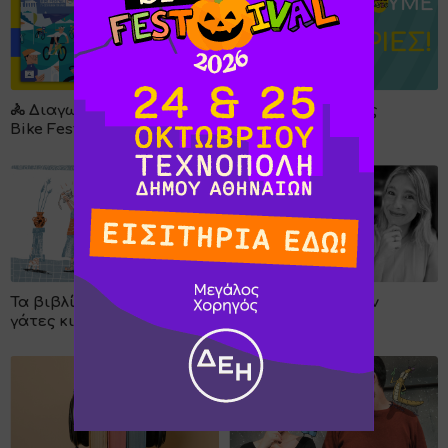
🚴 Διαγωνισμός Athens
Ζωγραφίζουμε τις
Bike Festival
Απόκριες!
Τα βιβλία για παιδιά, οι
Συνέντευξη με την
γάτες κι εγώ
Κατερίνα Κρις!