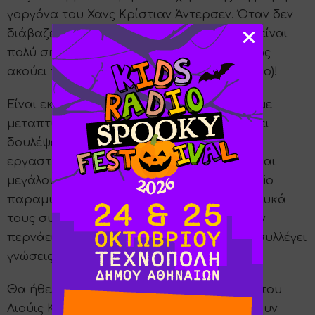
γοργόνα του Χανς Κρίστιαν Άντερσεν. Όταν δεν
διάβαζε βιβλία, έβλεπε video clips. Ο ήχος είναι
πολύ σημαντικός για εκείνη (φήμες λένε πως
ακούει περίεργη μουσική 24 ώρες το 24ωρο)!
Είναι εκπαιδευτικός προσχολικής αγωγής με
μεταπτυχιακό στη δημιουργική γραφή. Έχει
δουλέψει με διάφορες ομάδες σε διάφορα
εργαστήρια. Γράφει ιστορίες για μικρούς και
μεγάλους. Τα τελευταία χρόνια γράφει audio
παραμύθια για το KidsRadio+ (και κερνά γλυκά
τους συναδέλφους της κάθε φορά που δεν
περνάει στην Καλών Τεχνών). Συνεχίζει να συλλέγει
γνώσεις και εμπειρίες.
Θα ήθελε να ζει στη χώρα των Θαυμάτων του
Λιούις Κάρολ. Και επιμένει πως δεν υπάρχουν