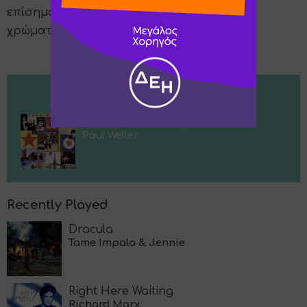
επίσημα και καθημερινά ρούχα αλλά μόνο
χρώματα και υφές.
Now Playing
You Do Something To Me
Paul Weller
Recently Played
Dracula
Tame Impala & Jennie
Right Here Waiting
Richard Marx