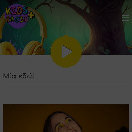
Mία εδώ!