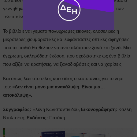
του επίσης. Και κάπου ανάμεσα στην ιστορία και τη φαντασία
γεννήθηκε ένα από τα πιο
απρόβλεπτα
παιδικά βιβλία των
τελευταίων χρόνων.
Το βιβλίο είναι γεμάτο πολύχρωμες εικόνες, ολοσέλιδες ή
μικρότερες χιουμοριστικές και ευφάνταστες οπτικές αφηγήσεις,
που τα παιδιά θα θέλουν να ανακαλύπτουν ξανά και ξανά. Μια
έγχρωμη, σκληρόδετη έκδοση, που σχεδιάστηκε ως ένα βιβλίο
που αξίζει να κρατήσεις, να ξαναδιαβάσεις και να χαρίσεις.
Και όπως λέει στο τέλος και ο ίδιος ο καπετάνιος για το νησί
του:
«Δεν είναι μόνο μια ανακάλυψη. Είναι μια…
αποκάλυψη».
Συγγραφέας:
Ελένη Κωνσταντινίδου,
Εικονογράφηση:
Κάλλη
Ντολτσέτη,
Εκδόσεις:
Πατάκη