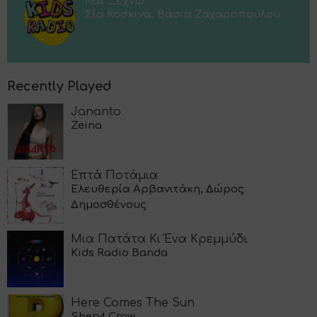
Και Ξεχνώ
Σία Κοσκινά, Βάσια Ζαχαροπούλου
Recently Played
Jananto
Zeina
Επτά Ποτάμια
Ελευθερία Αρβανιτάκη, Δώρος
Δημοσθένους
Μια Πατάτα Κι Ένα Κρεμμύδι
Kids Radio Banda
Here Comes The Sun
Sheryl Crow