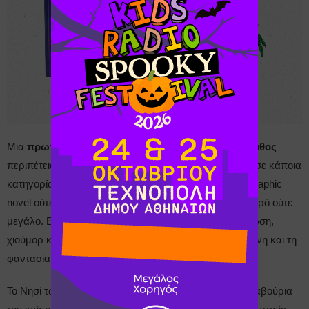
Μια
πρωτότυπη
,
αστεία, απλή
και
ταυτόχρονα με βάθος
περιπέτεια για παιδιά. Ένα βιβλίο που δύσκολα χωρά σε κάποια
κατηγορία. Δεν είναι ούτε κλασικό μυθιστόρημα ούτε graphic
novel ούτε μόνο φαντασία ούτε ιστορικό βιβλίο ούτε μικρό ούτε
μεγάλο. Είναι αφήγηση που συνδυάζει περιπέτεια, γνώση,
χιούμορ και εικόνα, με απόλυτο σεβασμό στη νοημοσύνη και τη
φαντασία των παιδιών.
Το Νησί των Χριστουγέννων υπάρχει στ’ αλήθεια. Τα καβούρια