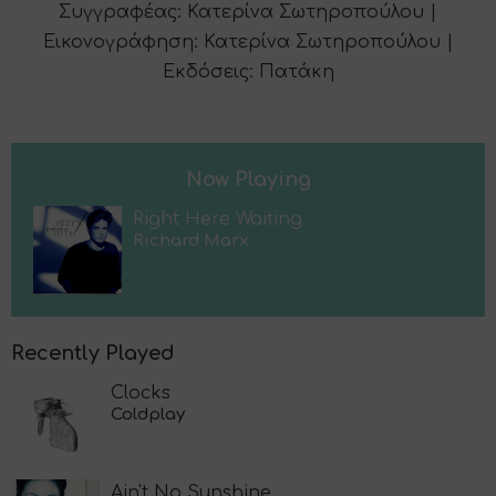
Συγγραφέας: Κατερίνα Σωτηροπούλου |
Εικονογράφηση: Κατερίνα Σωτηροπούλου |
Εκδόσεις: Πατάκη
Now Playing
Right Here Waiting
Richard Marx
Recently Played
Clocks
Coldplay
Ain't No Sunshine