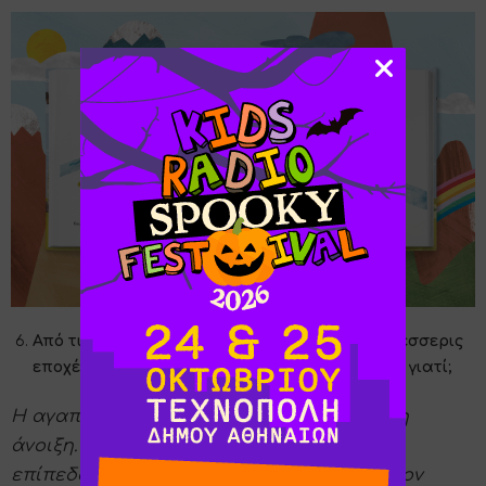
Από τις σελίδες του βιβλίου ξεπηδούν και οι τέσσερις
εποχές - ποια είναι η δική σου αγαπημένη και γιατί;
Η αγαπημένη μου εποχή είναι ξεκάθαρα η
άνοιξη. Το ξύπνημα της φύσης σε όλα τα
επίπεδα πάντα με γοήτευε και λατρεύω τον