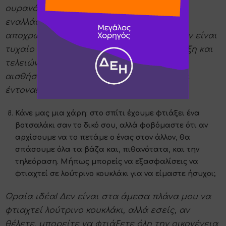
ουρανό της χώρας μας την άνοιξη που
εναλλάσσονται σύννεφα, ήλιος και όλες οι
αποχρώσεις του γκρι-γαλάζιου. Μάλλον δεν είναι
τυχαίο που η ιστορία μου ξεκινά την άνοιξη και
τελειώνει πάλι την επόμενη άνοιξη που οι
αισθήσεις και τα χρώματα είναι πολλά και
έντονα!
Κάνε μας μια χάρη: στο σπίτι έχουμε φτιάξει ένα
βοτσαλάκι σαν το δικό σου, αλλά φοβόμαστε ότι αν
αρχίσουμε να το πετάμε ο ένας στον άλλον, θα
σπάσουμε όλα τα βάζα και, πιθανότατα, και την
τηλεόραση. Μήπως μπορείς να εξασφαλίσεις να
φτιαχτεί σε λούτρινο κουκλάκι για να είμαστε ήσυχοι;
Ωραία ιδέα! Δεν είναι στα άμεσα πλάνα μου να
φτιαχτεί λούτρινο κουκλάκι, αλλά εσείς, αν
θέλετε, μπορείτε να φτιάξετε όλη την οικογένεια