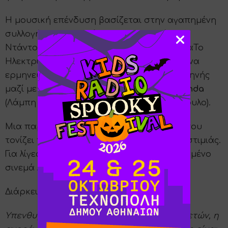
Η μουσική επένδυση βασίζεται στην αγαπημένη
συλλογή
«Κουζινοτράγουδα»
του Ορέστη
Ντάντου (με επιτυχίες όπως «Το Αβγό» και «Το
Ηλεκτρικό Σκουπάκι»), με τους ηθοποιούς να
ερμηνεύουν τα τραγούδια ζωντανά επί σκηνής
μαζί με τους μουσικούς της
Kids Radio Banda
(Λάμπη Κουντουρόγιαννη & Άλεξ Σταυρόπουλο).
Μια παράσταση για παιδιά 3 έως 11 ετών που
τονίζει τη σημασία της αγάπης και της νοστιμιάς.
Για λίγες μόνο παραστάσεις στο ανακαινισμένο
σινεμά Αθήναιον!
Διάρκεια: 60’ (χωρίς διάλειμμα)
Υπενθυμίζεται πως για παιδιά άνω των 2 ετών, η