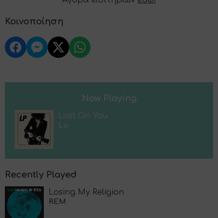
Αγορά εισιτηρίων
εδώ!
Κοινοποίηση
Now Playing
Lost On You
Lp
Recently Played
Losing My Religion
REM