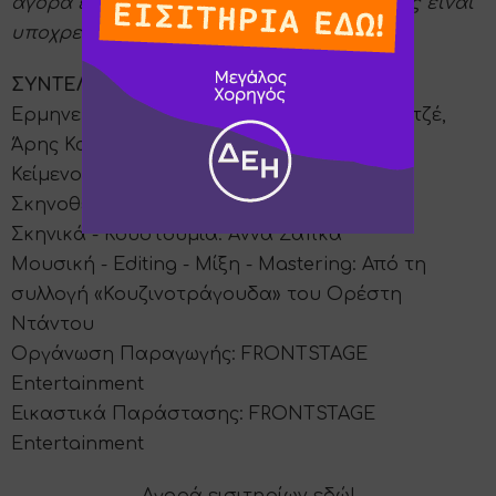
αγορά εισιτηρίου και η εξασφάλιση θέσης είναι
υποχρεωτική.
ΣΥΝΤΕΛΕΣΤΕΣ ΠΑΡΑΣΤΑΣΗΣ
Ερμηνεύουν: Γιώργος Γκίντζος, Μαρία Δελετζέ,
Άρης Κασαπίδης
Κείμενο: Σταυρούλα Παγώνα
Σκηνοθεσία: Φοίβος Συμεωνίδης
Σκηνικά - Κουστούμια: Άννα Σάπκα
Μουσική - Editing - Μίξη - Mastering: Από τη
συλλογή «Κουζινοτράγουδα» του Ορέστη
Ντάντου
Οργάνωση Παραγωγής: FRONTSTAGE
Entertainment
Εικαστικά Παράστασης: FRONTSTAGE
Entertainment