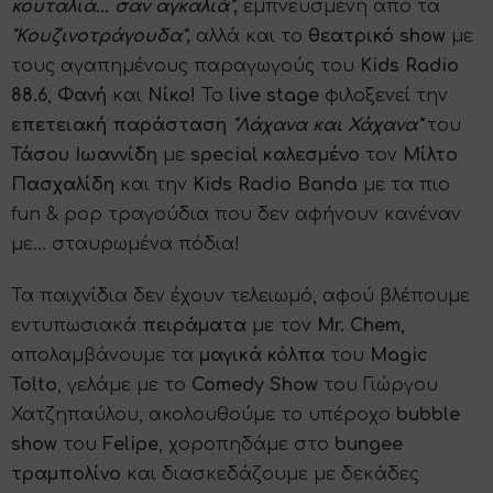
κουταλιά... σαν αγκαλιά"
,
εμπνευσμένη από τα
"Κουζινοτράγουδα",
αλλά και το
θεατρικό show
με
τους αγαπημένους παραγωγούς του
Kids Radio
88.6
,
Φανή
και
Νίκο!
Το
live stage
φιλοξενεί την
επετειακή παράσταση
"Λάχανα και Χάχανα"
του
Τάσου Ιωαννίδη
με
special καλεσμένο
τον
Μίλτο
Πασχαλίδη
και την
Kids Radio Banda
με τα πιο
fun & pop τραγούδια που δεν αφήνουν κανέναν
με... σταυρωμένα πόδια!
Τα παιχνίδια δεν έχουν τελειωμό, αφού βλέπουμε
εντυπωσιακά
πειράματα
με τον
Mr. Chem
,
απολαμβάνουμε τα
μαγικά κόλπα
του
Magic
Tolto
, γελάμε με το
Comedy Show
του Γιώργου
Χατζηπαύλου, ακολουθούμε το υπέροχο
bubble
show
του
Felipe
, χοροπηδάμε στο
bungee
τραμπολίνο
και διασκεδάζουμε με δεκάδες