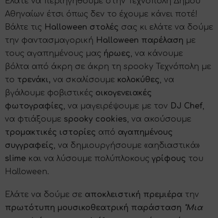
Ελάτε να περιηγηθούμε στην Τεχνόπολη Δήμου
Αθηναίων έτσι όπως δεν το έχουμε κάνει ποτέ!
Bάλτε τις
Halloween στολές
σας κι ελάτε να δούμε
την φαντασμαγορική
Halloween παρέλαση
με
τους αγαπημένους μας
ήρωες
, να κάνουμε
βόλτα από άκρη σε άκρη τη spooky Τεχνόπολη με
το
τρενάκι,
​​​να σκαλίσουμε
κολοκύθες
, να
βγάλουμε φοβιστικές
οικογενειακές
φωτογραφίες
, να μαγειρέψουμε με τον
DJ Chef
,
να φτιάξουμε
spooky cookies
, να ακούσουμε
τρομακτικές ιστορίες
από
αγαπημένους
συγγραφείς
, να δημιουργήσουμε «αηδιαστικά»
slime
και να λύσουμε πολύπλοκους
γρίφους
του
Halloween.
Eλάτε να δούμε σε
αποκλειστική πρεμιέρα
την
πρωτότυπη μουσικοθεατρική παράσταση
"Μια