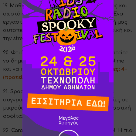
19.
Μαθήματα Graffiti Stencil:
Υπάρχει λάθος και
σωστό στη ζωγραφική και στην έκφραση; Ένα
εργαστήρι για να οξύνουμε τη δημιουργική μας
αυτοπεποίθηση, "παίζοντας" με τη ζωγραφική και
την street art!
Ηλικίες: 4+
20.
Φτιάχνουμε "αηδιαστικά" Slime:
Ετοιμαστείτε
να δημιουργήσουμε πολύχρωμα, γλοιώδη slime
και να παίζουμε μαζί τους όλη μέρα!
Ηλικίες: 4+
(προτείνεται η συνοδεία γονέα/κηδεμόνα)
21.
Spooky Stories στη Σοφίτα:
Aγαπημένοι
συγγραφείς διαβάζουν τρομακτικές ιστορίες σε
μικρούς και μεγάλους, μέσα στην ανατριχιαστική
σοφίτα!
Ηλικίες: 4+
22.
Carousel
: Ποιος δεν αγαπάει τα carousel; Η πιο