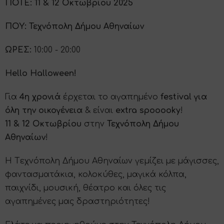
ΠΟΤΕ:
11 & 12 Oκτωβρίου 2025
ΠΟΥ:
Τεχνόπολη Δήμου Αθηναίων
ΩΡΕΣ:
10:00 - 20:00
Hello Halloween!
Για
4η χρονιά
έρχεται το αγαπηµένο
festival για
όλη την οικογένεια
& είναι
extra spooooky
!
11 & 12 Oκτωβρίου
στην
Τεχνόπολη Δήμου
Αθηναίων
!
H Tεχνόπολη Δήµου Αθηναίων γεμίζει µε µάγισσες,
φαντασµατάκια, κολοκύθες, µαγικά κόλπα,
παιχνίδι, µουσική, θέατρο και όλες τις
αγαπηµένες µας δραστηριότητες!