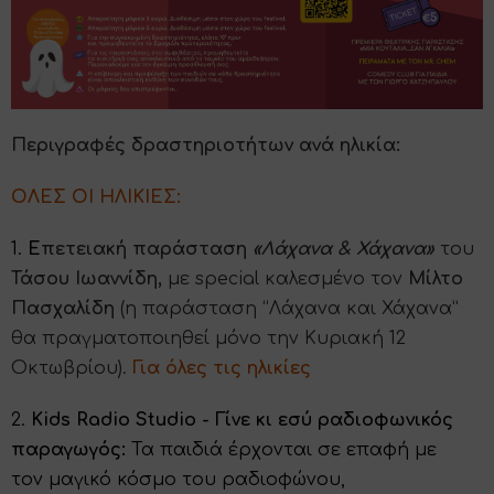
Περιγραφές δραστηριοτήτων ανά ηλικία:
ΟΛΕΣ ΟΙ ΗΛΙΚΙΕΣ:
1.
Ε
πετειακή παράσταση
«Λάχανα & Χάχανα»
του
Τάσου Ιωαννίδη,
με special καλεσμένο τον
Μίλτο
Πασχαλίδη
(η παράσταση “Λάχανα και Χάχανα”
θα πραγματοποιηθεί μόνο την Κυριακή 12
Οκτωβρίου).
Για όλες τις ηλικίες
2.
Kids Radio Studio - Γίνε κι εσύ ραδιοφωνικός
παραγωγός:
Τα παιδιά έρχονται σε επαφή με
τον μαγικό κόσμο του ραδιοφώνου,