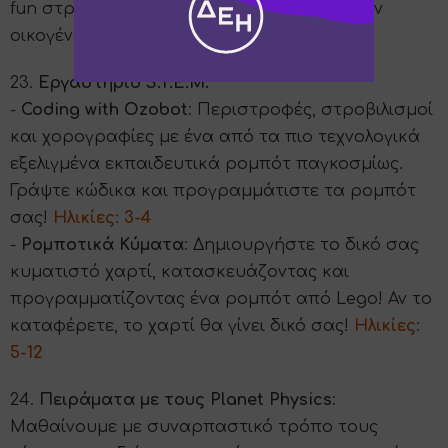
fun στριφογυριστή διασκέδαση για όλη την
οικογένεια!
Ηλικίες: 3+
23.
Εργαστήριο S.T.E.M:
-
Coding with Ozobot
: Περιστροφές, στροβιλισμοί
και χορογραφίες με ένα από τα πιο τεχνολογικά
εξελιγμένα εκπαιδευτικά ρομπότ παγκοσμίως.
Γράψτε κώδικα και προγραμμάτιστε τα ρομπότ
σας!
Ηλικίες: 3-4
-
Ρομποτικά Κύματα
: Δημιουργήστε το δικό σας
κυματιστό χαρτί, κατασκευάζοντας και
προγραμματίζοντας ένα ρομπότ από Lego! Αν το
καταφέρετε, το χαρτί θα γίνει δικό σας!
Ηλικίες:
5-12
24.
Πειράματα με τους Planet Physics
:
Μαθαίνουμε με συναρπαστικό τρόπο τους