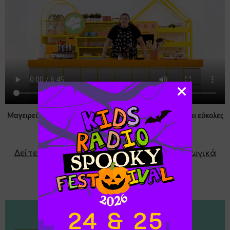
Μαγειρεύουμε παρέα με τη Γωγώ Δελογιάννη νόστιμες και εύκολες
συνταγές.
Δείτε εδώ όλα τα εκπαιδευτικά & ψυχαγωγικά
video του Kids Radio+
Now Playing