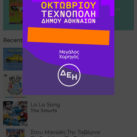
Bingo (Was His Name-O)
Larry Groce & Disneyland Children's
Sing-Along Chorus
Recently Played
Φόραγε Κίτρινο Σκουφί
Νεφέλη Φασούλη
Dai Dai
Shakira, Burna Boy
La La Song
The Smurfs
Στου Μανώλη Την Ταβέρνα